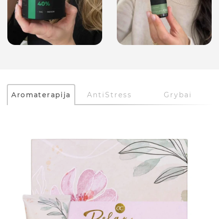
Aromaterapija
AntiStress
Grybai