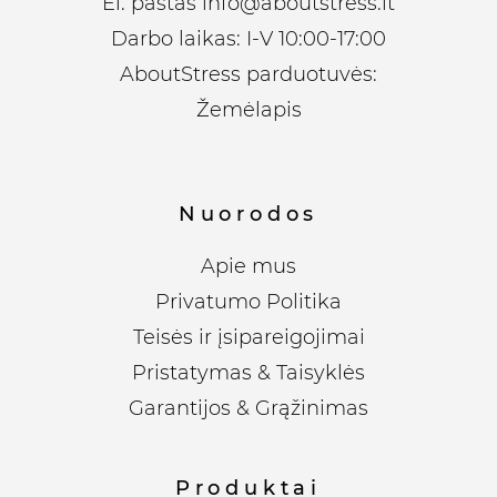
El. paštas
info@aboutstress.lt
Darbo laikas: I-V 10:00-17:00
AboutStress parduotuvės:
Žemėlapis
Nuorodos
Apie mus
Privatumo Politika
Teisės ir įsipareigojimai
Pristatymas & Taisyklės
Garantijos & Grąžinimas
Produktai