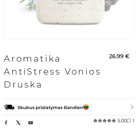
26.99
€
Aromatika
AntiStress Vonios
Druska
Skubus pristatymas šiandien
5.00
1