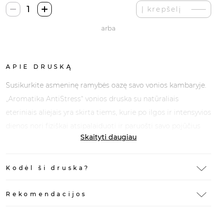
produkto
Į krepšelį
kiekis:
arba
Aromatika
AntiStress
Vonios
Druska
APIE DRUSKĄ
Susikurkite asmeninę ramybės oazę savo vonios kambaryje.
„Aromatika AntiStress“ vonios druska su natūraliais
eteriniais aliejais yra skirta tiems, kurie po ilgos ir intensyvios
dienos nori fiziškai atsipalaiduoti ir paruošti savo pojūčius
Skaityti daugiau
poilsiui.
Kodėl ši druska?
Rekomendacijos