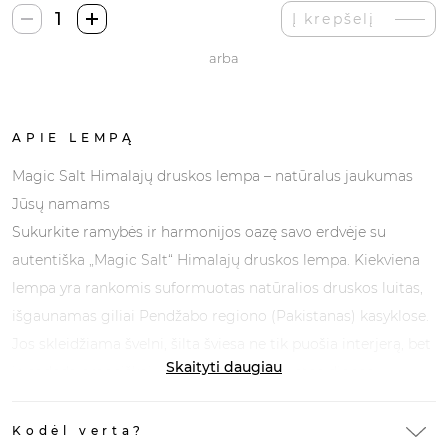
produkto
Į krepšelį
kiekis:
arba
Magic
Salt
Punjab
Pakistan
APIE LEMPĄ
Druskos
Magic Salt Himalajų druskos lempa – natūralus jaukumas
Lempa
Jūsų namams
Sukurkite ramybės ir harmonijos oazę savo erdvėje su
autentiška „Magic Salt“ Himalajų druskos lempa. Kiekviena
lempa yra rankomis suformuotas natūralios druskos luitas,
išgaunamas giliai Pendžabo regiono (Pakistanas) kasyklose.
Jos skleidžiama švelni, šilta šviesa ne tik puošia interjerą, bet
Skaityti daugiau
ir padeda emociškai „įsižeminti“ po įtemptos dienos.
Kodėl verta?