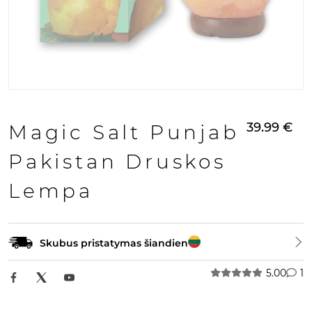
39.99
€
Magic Salt Punjab
Pakistan Druskos
Lempa
Skubus pristatymas šiandien
5.00
1