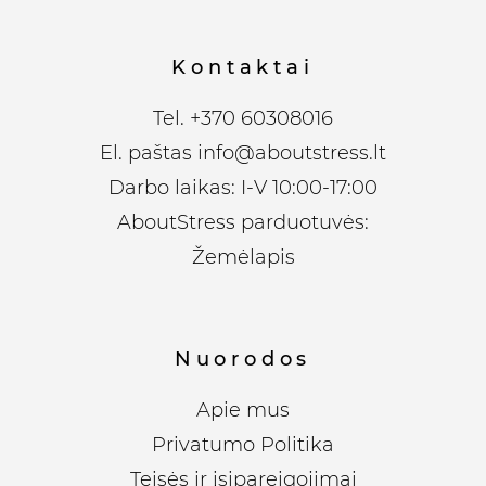
Kontaktai
Tel.
+370 60308016
El. paštas
info@aboutstress.lt
Darbo laikas: I-V 10:00-17:00
AboutStress parduotuvės:
Žemėlapis
Nuorodos
Apie mus
Privatumo Politika
Teisės ir įsipareigojimai