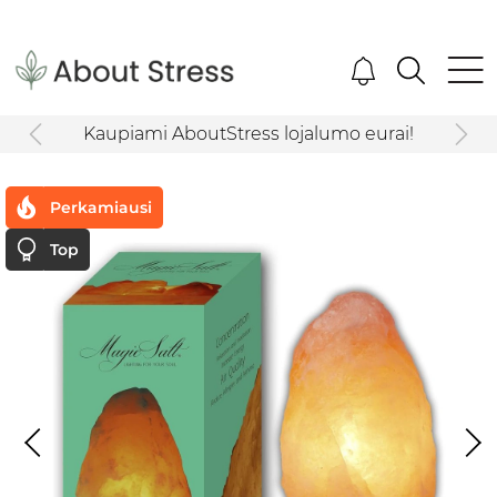
Kaupiami AboutStress lojalumo eurai!
Perkamiausi
Top