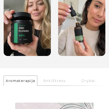
Aromaterapija
AntiStress
Grybai