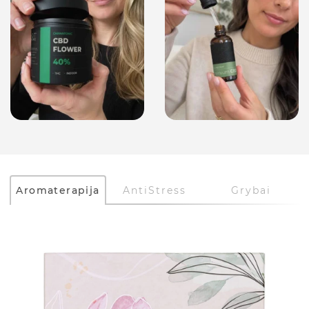
Aromaterapija
AntiStress
Grybai