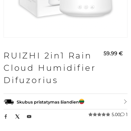
59.99
€
RUIZHI 2in1 Rain
Cloud Humidifier
Difuzorius
Skubus pristatymas šiandien
5.00
1