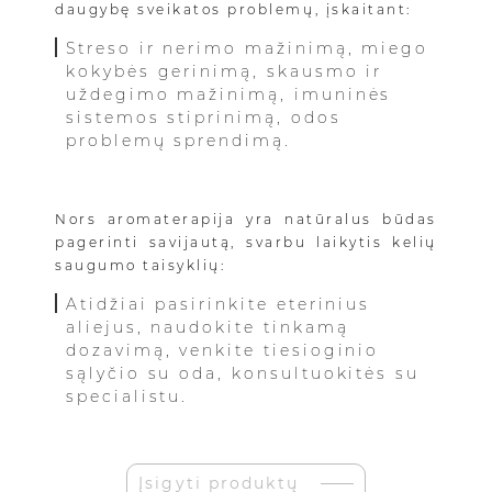
daugybę sveikatos problemų, įskaitant:
Streso ir nerimo mažinimą, miego
kokybės gerinimą, skausmo ir
uždegimo mažinimą, imuninės
sistemos stiprinimą, odos
problemų sprendimą.
Nors aromaterapija yra natūralus būdas
pagerinti savijautą, svarbu laikytis kelių
saugumo taisyklių:
Atidžiai pasirinkite eterinius
aliejus, naudokite tinkamą
dozavimą, venkite tiesioginio
sąlyčio su oda, konsultuokitės su
specialistu.
Įsigyti produktų