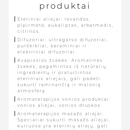
produktai
Eteriniai aliejai: levandos,
pipirmėtė, eukaliptas, arbatmedis,
citrinos.
Difuzoriai: ultragarso difuzoriai,
purškikliai, keraminiai ir
elektriniai difuzoriai.
Kvapiosios žvakės: Aromatinės
žvakės, pagamintos iš natūralių
ingredientų ir praturtintos
eteriniais aliejais, gali padėti
sukurti raminančią ir malonią
atmosferą.
Aromaterapijos vonios produktai:
vonios aliejai, vonios druskos.
Aromaterapijos masažo aliejai:
Specialiai sukurti masažo aliejai,
kuriuose yra eterinių aliejų, gali