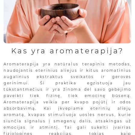
Kas yra aromaterapija?
Aromaterapija yra natūralus terapinis metodas,
naudojantis eterinius aliejus ir kitus aromatinius
augalinius ekstraktus sveikatos ir gerovės
gerinimui. Ši praktika egzistuoja jau
tūkstantmečius ir yra žinoma dėl savo gebėjimo
paveikti tiek fizinę, tiek emocinę būseną.
Aromaterapija veikia per kvapo pojūtį ir odos
absorbavimą. Kai įkvepiame eterinių aliejų
aromatą, kvapas stimuliuoja uoslės nervus, kurie
siunčia signalus į smegenų dalis, atsakingas už
emocijas ir atmintį. Tai gali sukelti įvairias
fiziologines reakcijas, tokias kaip