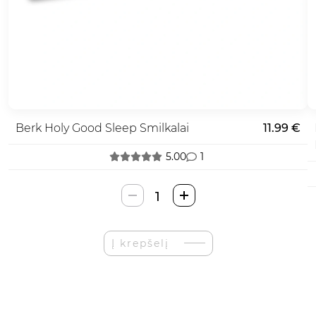
Berk Holy Good Sleep Smilkalai
11.99 €
5.00
1
produkto
kiekis:
Berk
Holy
Į krepšelį
Good
Sleep
Smilkalai