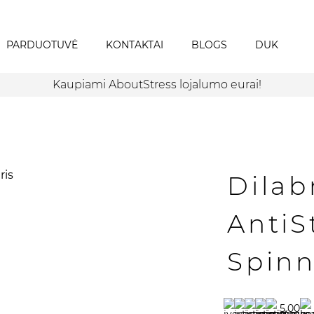
PARDUOTUVĖ
KONTAKTAI
BLOGS
DUK
Kaupiami AboutStress lojalumo eurai!
Dila
AntiS
Spinn
5.00