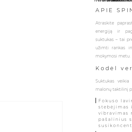
APIE SPI
Atraskite papras
energiją ir pag
suktukas – tai pr
užimti rankas in
mokymosi metu.
Kodėl ve
Suktukas veikia 
malonų taktilinį p
Fokuso lavi
stebėjimas 
vibravimas 
pašalinius 
susikoncent