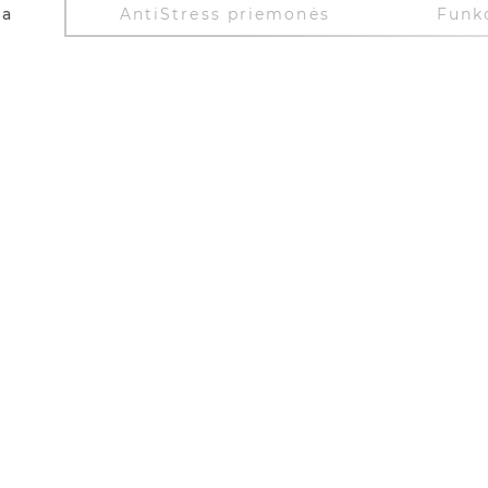
ja
AntiStress priemonės
Funkc