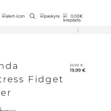
0.00
€
bnda
23.99
€
19.99
€
tress Fidget
er
1