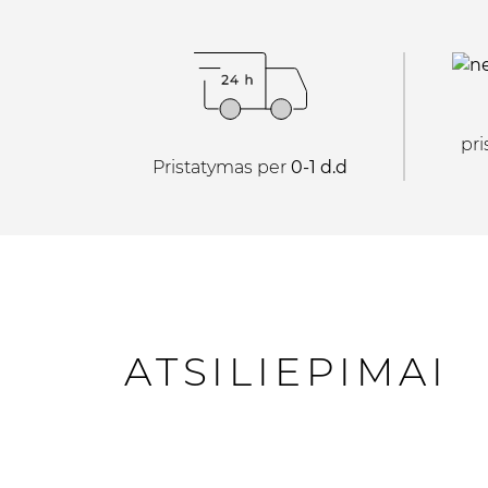
pr
Pristatymas per
0-1 d.d
ATSILIEPIMAI