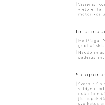
Visiems, ku
vietoje: Ta
motorikos 
Informac
Medžiaga: P
guoliai skl
Naudojimas:
padėjus ant
Sauguma
Svarbu: Šis 
valdymo pr
nukreipimui
jis nepakei
sveikatos a