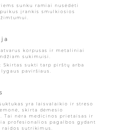
riems sunku ramiai nusėdėti
i puikus įrankis smulkiosios
užimtumui.
ija
atvarus korpusas ir metaliniai
andžiam sukimuisi.
 Skirtas sukti tarp pirštų arba
 lygaus paviršiaus.
s
suktukas yra laisvalaikio ir streso
iemonė, skirta dėmesio
. Tai nėra medicinos prietaisas ir
čia profesionalios pagalbos gydant
r raidos sutrikimus.