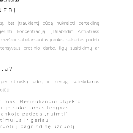
NERĮ
tą, bet įtraukiantį būdą nukreipti perteklinę
erinti koncentraciją. „Dilabnda“ AntiStress
eciziškai subalansuotas įrankis, sukurtas padėti
tensyvaus protinio darbo, ilgų susitikimų ar
rta?
per ritmišką judesį ir inerciją, suteikdamas
ojūtį:
nimas: Besisukančio objekto
ir jo sukeliamas lengvas
rankoje padeda „nuimti“
stimulus ir geriau
ruoti į pagrindinę užduotį.