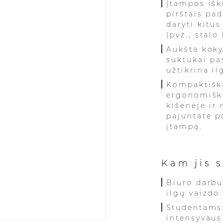
Įtampos išk
pirštais pa
daryti kitu
(pvz., stal
Aukšta koky
suktukai pa
užtikrina il
Kompaktiška
ergonomiška
kišenėje ir 
pajuntate p
įtampą.
Kam jis s
Biuro darbu
ilgų vaizdo
Studentams
intensyvau