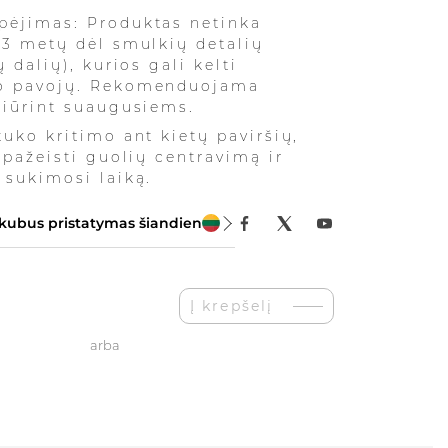
pėjimas: Produktas netinka
 3 metų dėl smulkių detalių
ų dalių), kurios gali kelti
o pavojų. Rekomenduojama
žiūrint suaugusiems.
tuko kritimo ant kietų paviršių,
 pažeisti guolių centravimą ir
 sukimosi laiką.
kubus pristatymas šiandien
Į krepšelį
arba