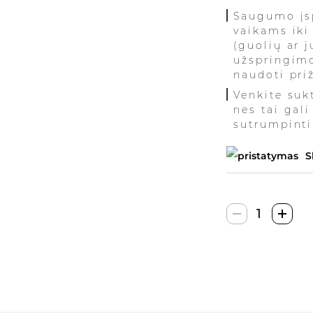
Saugumo įs
vaikams iki
(guolių ar j
užspringim
naudoti pri
Venkite suk
nes tai gali
sutrumpinti
S
produkto
kiekis:
Dilabnda
AntiStress
Fidget
Spinner