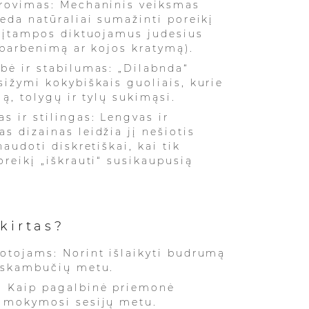
rovimas: Mechaninis veiksmas
deda natūraliai sumažinti poreikį
s įtampos diktuojamus judesius
o barbenimą ar kojos kratymą).
bė ir stabilumas: „Dilabnda“
sižymi kokybiškais guoliais, kurie
gą, tolygų ir tylų sukimąsi.
s ir stilingas: Lengvas ir
s dizainas leidžia jį nešiotis
naudoti diskretiškai, kai tik
oreikį „iškrauti“ susikaupusią
kirtas?
otojams: Norint išlaikyti budrumą
 skambučių metu.
: Kaip pagalbinė priemonė
s mokymosi sesijų metu.