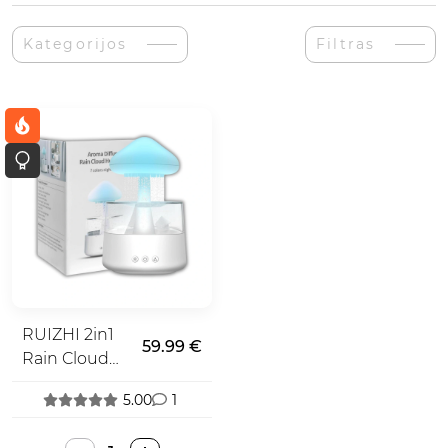
Kategorijos
Filtras
RUIZHI 2in1
59.99 €
Rain Cloud
Humidifier
5.00
1
Difuzorius