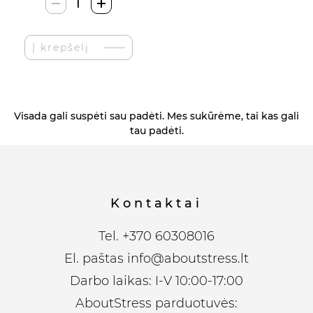
produkto
kiekis:
RUIZHI
Į krepšelį
2in1
Rain
Cloud
Humidifier
Visada gali suspėti sau padėti. Mes sukūrėme, tai kas gali
Difuzorius
tau padėti.
Kontaktai
Tel.
+370 60308016
El. paštas
info@aboutstress.lt
Darbo laikas: I-V 10:00-17:00
AboutStress parduotuvės: