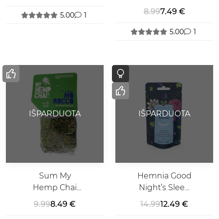
Chill-Out
Buddies
8.99
7.49 €
5.00
1
Sausainiai Su
Pienišku
5.00
1
Šokoladu
IŠPARDUOTA
IŠPARDUOTA
Sum My
Hemnia Good
Hemp Chai
Night’s Sleep
Mo Rocco
Guminukai
9.99
8.49 €
14.99
12.49 €
Arbata 25 g.