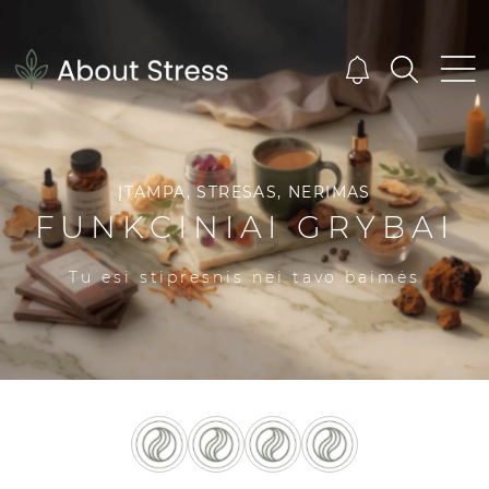
ĮTAMPA, STRESAS, NERIMAS
FUNKCINIAI GRYBAI
Tu esi stipresnis nei tavo baimės