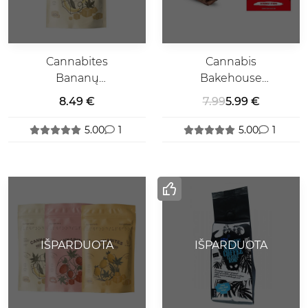
Cannabites
Cannabis
Bananų
Bakehouse
Kubeliai Su
Amnesia
8.49 €
7.99
5.99 €
Kanapių
Haze Brownie
Žiedais
5.00
1
5.00
1
IŠPARDUOTA
IŠPARDUOTA