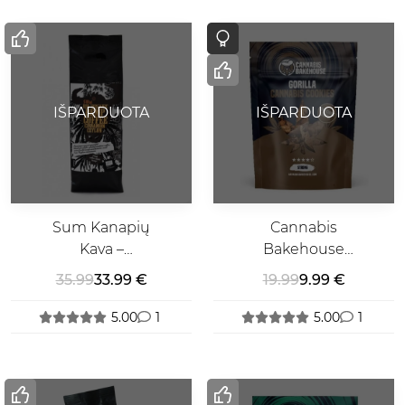
IŠPARDUOTA
IŠPARDUOTA
Sum Kanapių
Cannabis
Kava –
Bakehouse
Cinnamon
Gorilla
35.99
33.99 €
19.99
9.99 €
Ceylon
Sausainiai
5.00
1
5.00
1