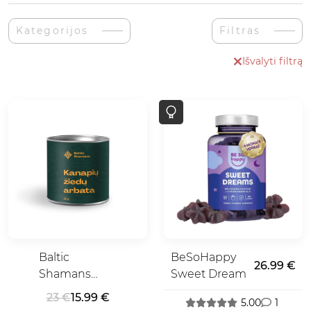
Kategorijos
Filtras
Išvalyti filtrą
Baltic
BeSoHappy
26.99 €
Shamans
Sweet Dream
Kanapių
23 €
15.99 €
5.00
1
Žiedų Arbata