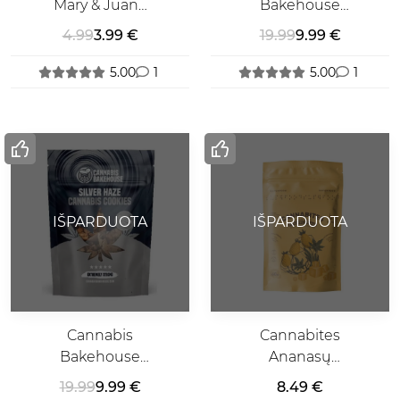
Mary & Juana
Bakehouse
Šokoladas Su
Girl Scout
4.99
3.99 €
19.99
9.99 €
Kanapių
Sausainiai
Sėklomis
5.00
1
5.00
1
IŠPARDUOTA
IŠPARDUOTA
Cannabis
Cannabites
Bakehouse
Ananasų
Silver Haze
Kubeliai Su
19.99
9.99 €
8.49 €
Sausainiai
Kanapių