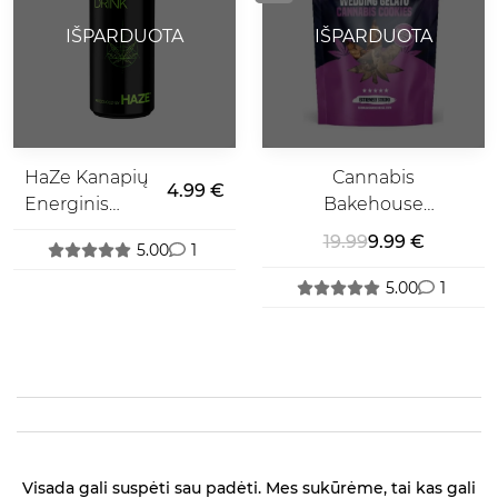
IŠPARDUOTA
IŠPARDUOTA
HaZe Kanapių
Cannabis
4.99 €
Energinis
Bakehouse
Gėrimas
Wedding
19.99
9.99 €
5.00
1
Gelato
Sausainiai
5.00
1
Visada gali suspėti sau padėti. Mes sukūrėme, tai kas gali