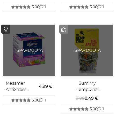
Žiedais
5.00
1
5.00
1
IŠPARDUOTA
IŠPARDUOTA
Messmer
Sum My
4.99 €
AntiStress
Hemp Chai
Arbata
The Artist
9.99
8.49 €
5.00
1
Arbata 25 g.
5.00
1