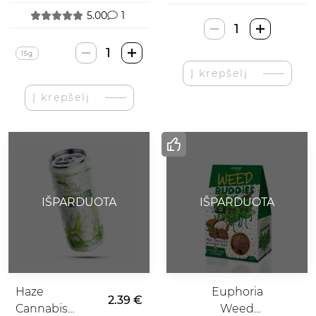
5.00
1
produkto
kiekis:
produkto
15g
BeSoHappy
kiekis:
Į krepšelį
Sweet
Baltic
Dream
Į krepšelį
Shamans
Kanapių
Žiedų
Arbata
IŠPARDUOTA
IŠPARDUOTA
Haze
Euphoria
2.39 €
Cannabis
Weed