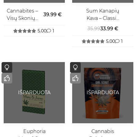
Cannabites –
Sum Kanapių
39.99 €
Visų Skonių
Kava – Classic
Rinkinys
Hemp
35.99
33.99 €
5.00
1
5.00
1
IŠPARDUOTA
IŠPARDUOTA
Euphoria
Cannabis