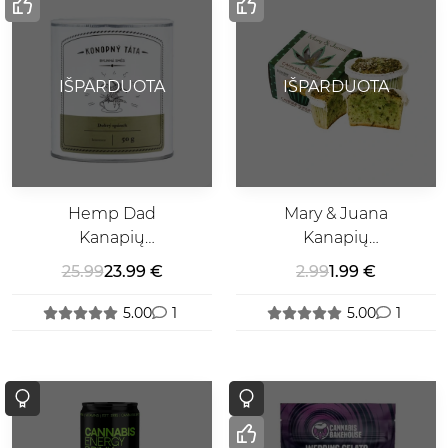
IŠPARDUOTA
IŠPARDUOTA
Hemp Dad
Mary & Juana
Kanapių
Kanapių
Žolelių
Keksiukas
25.99
23.99 €
2.99
1.99 €
Mišinys
5.00
1
5.00
1