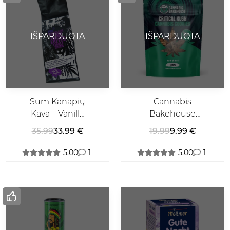
IŠPARDUOTA
IŠPARDUOTA
Sum Kanapių
Cannabis
Kava – Vanilla
Bakehouse
Dream
Critical Kush
35.99
33.99 €
19.99
9.99 €
Sausainiai
5.00
1
5.00
1