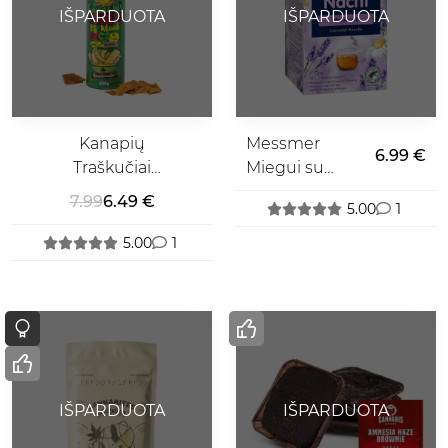
IŠPARDUOTA
IŠPARDUOTA
Kanapių
Messmer
6.99 €
Traškučiai
Miegui su
Euphoria, 100
Melatoninu
7.99
6.49 €
5.00
1
g.
Arbata
5.00
1
IŠPARDUOTA
IŠPARDUOTA