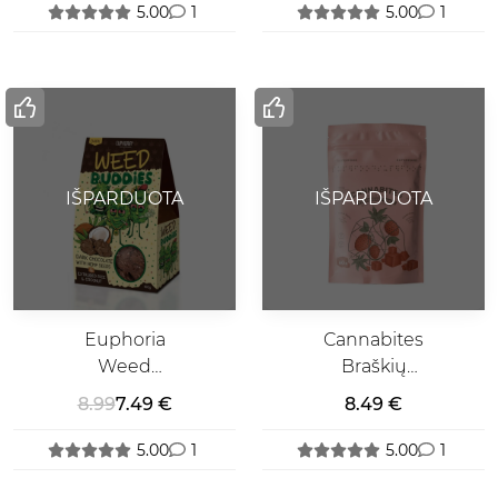
5.00
1
5.00
1
IŠPARDUOTA
IŠPARDUOTA
Euphoria
Cannabites
Weed
Braškių
Buddies
Kubeliai Su
8.99
7.49 €
8.49 €
Sausainiai Su
Kanapių
Juoduoju
Žiedais
5.00
1
5.00
1
Šokoladu