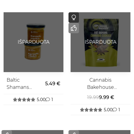
IŠPARDUOTA
IŠPARDUOTA
Baltic
Cannabis
5.49 €
Shamans
Bakehouse
Kanapių
Fat Banana
19.99
9.99 €
5.00
1
Medus
Sausainiai
5.00
1